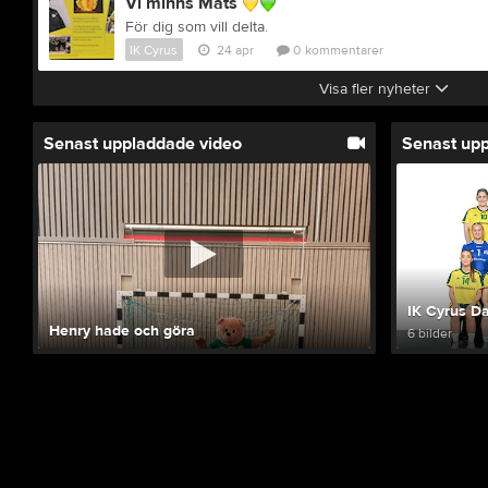
Vi minns Mats
För dig som vill delta.
IK Cyrus
24 apr
0
kommentarer
Visa fler nyheter
Senast uppladdade video
Senast up
IK Cyrus D
Henry hade och göra
6 bilder