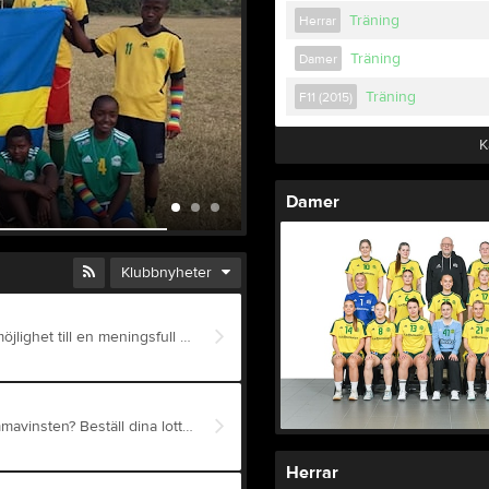
Träning
Herrar
Träning
Damer
Träning
F11 (2015)
K
Hemmavinsten
Damer
8 maj
0
Klubbnyheter
Truppen
IK Cyrus skänker tröjor och bollar för att ge fler barn möjlighet till en meningsfull framtid. Via Global friends for a better future har bollar skänkts till skolor i Wagwe där de spelar handboll. En boll nåddes de yngsta stjärnorna i förskoleklassen. Tröjorna skänktes till två skolor i Ashland och Cara. Där spelar de fotboll tillsammans och kallar sig Ashca. Global Friends for a Better Future är en ideell förening som växte fram ur en stark vilja att göra verklig skillnad. Efter en fältresa till Kenya 2019 tog engagerade lärare inom specialpedagogik initiativet att starta föreningen 2021 – med en gemensam övertygelse om att varje barn förtjänar en trygg framtid. Idag arbetar vi för att ge barn och ungdomar bättre livsvillkor och framtidstro. Genom att samla in medel, bistånd och resurser skapar vi konkreta möjligheter till utveckling och förändring. Vi har under våra verksamma år hjälpt till med skolavgifter, mat, sport- och skolmaterial samt stöttat organisationer till förmån att stärka tjejer. Varje år vid jul har vi gett ut matpaket till barn ungdomar och deras familjer. Vill du också vara med och göra skillnad ? Ditt bidrag hjälper oss att ge fler barn hopp, utbildning och en chans till en bättre morgondag. Swisha ditt bidrag till: 1234448627
Serier
Stort Grattis till Odd och IK Cyrus. Du är väl med i hemmavinsten? Beställ dina lotter enkelt så du inte missar chansen och även bidrar till vår verksamhet. https://www.hemmavinsten.se/jonkoping/bestall-lotter/
Herrar