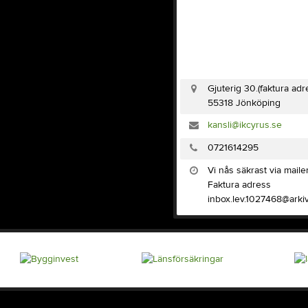
Gjuterig 30.(faktura ad
55318 Jönköping
kansli@ikcyrus.se
0721614295
Vi nås säkrast via maile
Faktura adress
inbox.lev.1027468@arkiv