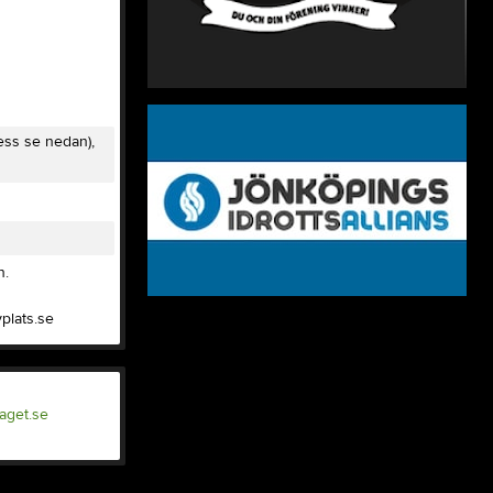
ress se nedan),
n.
plats.se