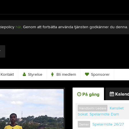
kiepolicy
här
. Genom att fortsätta använda tjänsten godkänner du denna.
Kontakt
Styrelse
Bli medlem
Sponsorer
Kalend
På gång
Kansliet
Handbolls Ledare
bokat. Spelarmöte Dam
Spelarmöte 26/27
Damer