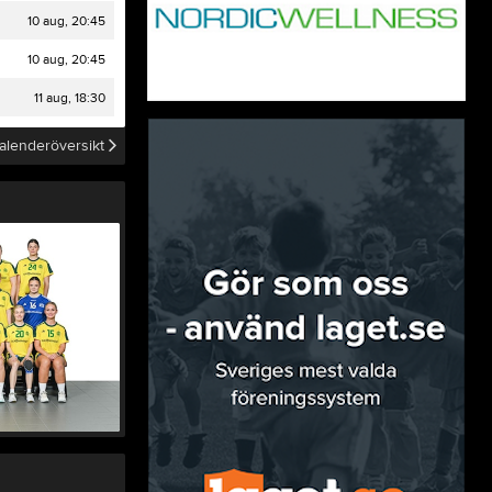
10 aug, 20:45
10 aug, 20:45
11 aug, 18:30
alenderöversikt
Vi
24